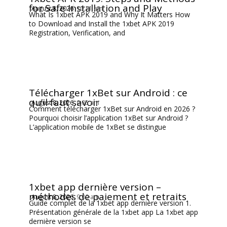
for Safe Installation and Play
August 8, 2026
10:11 am
What Is 1xbet APK 2019 and Why It Matters How
to Download and Install the 1xbet APK 2019
Registration, Verification, and
Télécharger 1xBet sur Android : ce
qu’il faut savoir
August 8, 2026
9:05 am
Comment télécharger 1xBet sur Android en 2026 ?
Pourquoi choisir l’application 1xBet sur Android ?
L’application mobile de 1xBet se distingue
1xbet app dernière version –
méthodes de paiement et retraits
August 8, 2026
9:00 am
Guide complet de la 1xbet app dernière version 1.
Présentation générale de la 1xbet app La 1xbet app
dernière version se